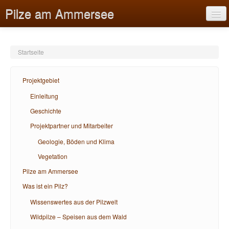
Pilze am Ammersee
Startseite
Projektgebiet
Projektgebiet
Pilze am Ammersee
Einleitung
Geschichte
Was ist ein Pilz?
Projektpartner und Mitarbeiter
Bildungsangebote
Geologie, Böden und Klima
Hilfe
Vegetation
Pilze am Ammersee
Was ist ein Pilz?
Wissenswertes aus der Pilzwelt
Wildpilze – Speisen aus dem Wald