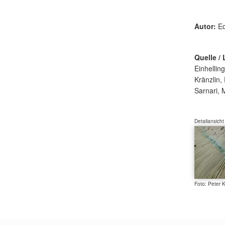
Autor:
Ed
Quelle / 
Einhellin
Kränzlin,
Sarnari, 
Detailansicht
Foto: Peter 