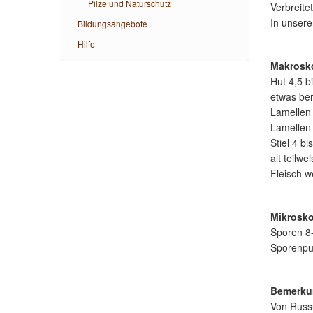
Pilze und Naturschutz
Verbreite
In unser
Bildungsangebote
Hilfe
Makrosk
Hut 4,5 bi
etwas ber
Lamellen 
Lamellen
Stiel 4 b
alt teilw
Fleisch 
Mikrosk
Sporen 8-
Sporenpul
Bemerku
Von Russu