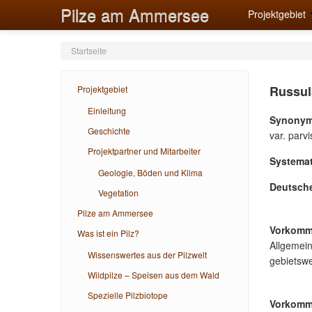
Pilze am Ammersee
Projektgebiet
Startseite
Russul
Projektgebiet
Einleitung
Synonym
Geschichte
var. parv
Projektpartner und Mitarbeiter
Systemat
Geologie, Böden und Klima
Deutsch
Vegetation
Pilze am Ammersee
Vorkomm
Was ist ein Pilz?
Allgemein
Wissenswertes aus der Pilzwelt
gebietswe
Wildpilze – Speisen aus dem Wald
Spezielle Pilzbiotope
Vorkomm