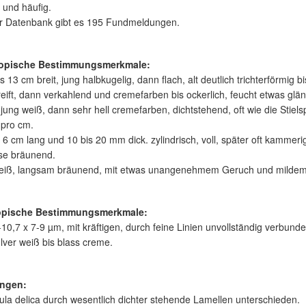
t und häufig.
er Datenbank gibt es 195 Fundmeldungen.
opische Bestimmungsmerkmale:
s 13 cm breit, jung halbkugelig, dann flach, alt deutlich trichterförmig b
eift, dann verkahlend und cremefarben bis ockerlich, feucht etwas glä
jung weiß, dann sehr hell cremefarben, dichtstehend, oft wie die Stiels
 pro cm.
is 6 cm lang und 10 bis 20 mm dick. zylindrisch, voll, später oft kammer
eise bräunend.
weiß, langsam bräunend, mit etwas unangenehmem Geruch und mildem
opische Bestimmungsmerkmale:
10,7 x 7-9 µm, mit kräftigen, durch feine Linien unvollständig verbund
ver weiß bis blass creme.
ngen:
la delica durch wesentlich dichter stehende Lamellen unterschieden.