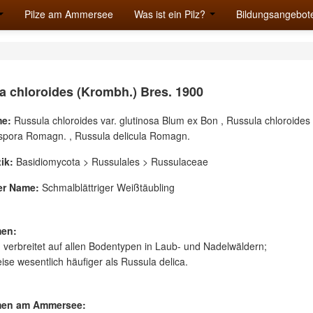
Pilze am Ammersee
Was ist ein Pilz?
Bildungsangebot
a chloroides (Krombh.) Bres. 1900
e:
Russula chloroides var. glutinosa Blum ex Bon , Russula chloroides
ispora Romagn. , Russula delicula Romagn.
ik:
Basidiomycota > Russulales > Russulaceae
er Name:
Schmalblättriger Weißtäubling
en:
 verbreitet auf allen Bodentypen in Laub- und Nadelwäldern;
ise wesentlich häufiger als Russula delica.
en am Ammersee: