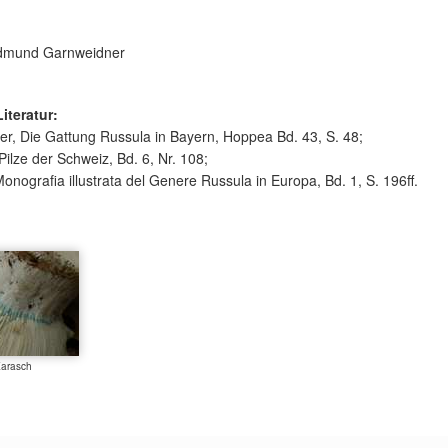
mund Garnweidner
Literatur:
ger, Die Gattung Russula in Bayern, Hoppea Bd. 43, S. 48;
 Pilze der Schweiz, Bd. 6, Nr. 108;
Monografia illustrata del Genere Russula in Europa, Bd. 1, S. 196ff.
Karasch