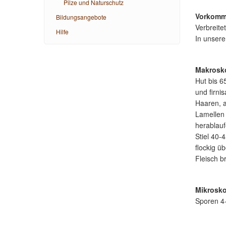
Pilze und Naturschutz
Vorkomm
Bildungsangebote
Verbreitet
Hilfe
In unser
Makrosk
Hut bis 6
und firni
Haaren, a
Lamellen 
herablauf
Stiel 40-
flockig ü
Fleisch b
Mikrosk
Sporen 4-