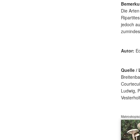
Bemerku
Die Arten
Ripartite
jedoch au
zumindest
Autor:
Ed
Quelle / 
Breitenba
Courtecu
Ludwig, P
Vesterholt
Makroskopisc