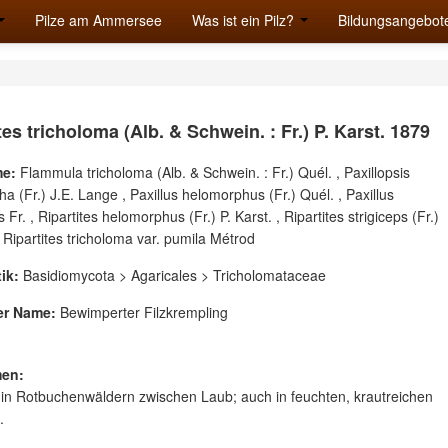
Pilze am Ammersee
Was ist ein Pilz?
Bildungsangebot
tes tricholoma (Alb. & Schwein. : Fr.) P. Karst. 1879
e:
Flammula tricholoma (Alb. & Schwein. : Fr.) Quél. , Paxillopsis
a (Fr.) J.E. Lange , Paxillus helomorphus (Fr.) Quél. , Paxillus
Fr. , Ripartites helomorphus (Fr.) P. Karst. , Ripartites strigiceps (Fr.)
, Ripartites tricholoma var. pumila Métrod
ik:
Basidiomycota > Agaricales > Tricholomataceae
er Name:
Bewimperter Filzkrempling
en:
 in Rotbuchenwäldern zwischen Laub; auch in feuchten, krautreichen
.