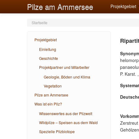
Pilze am Ammersee
Projektgebiet
Startseite
Riparti
Projektgebiet
Einleitung
Synonym
Geschichte
helomorph
panaeolus 
Projektpartner und Mitarbeiter
P. Karst. 
Geologie, Böden und Klima
Systemat
Vegetation
Pilze am Ammersee
Deutsch
Was ist ein Pilz?
Wissenswertes aus der Pilzwelt
Vorkomm
Wildpilze – Speisen aus dem Wald
Zerstreut
Gehölzen
Spezielle Pilzbiotope