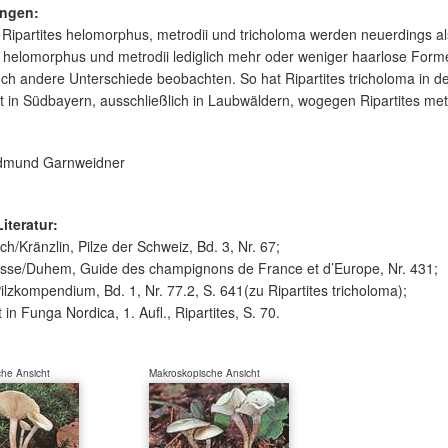
ngen:
 Ripartites helomorphus, metrodii und tricholoma werden neuerdings als
s helomorphus und metrodii lediglich mehr oder weniger haarlose Formen
ch andere Unterschiede beobachten. So hat Ripartites tricholoma in d
 in Südbayern, ausschließlich in Laubwäldern, wogegen Ripartites metr
mund Garnweidner
Literatur:
ch/Kränzlin, Pilze der Schweiz, Bd. 3, Nr. 67;
isse/Duhem, Guide des champignons de France et d’Europe, Nr. 431;
ilzkompendium, Bd. 1, Nr. 77.2, S. 641(zu Ripartites tricholoma);
 in Funga Nordica, 1. Aufl., Ripartites, S. 70.
he Ansicht
Makroskopische Ansicht