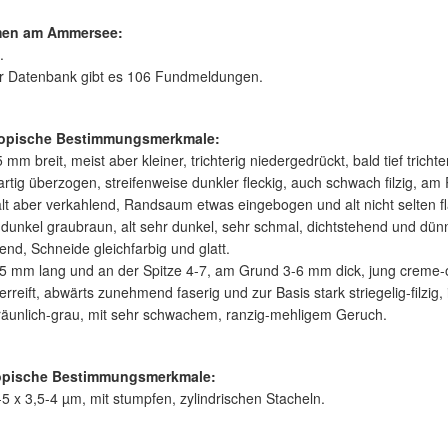
en am Ammersee:
.
er Datenbank gibt es 106 Fundmeldungen.
opische Bestimmungsmerkmale:
5 mm breit, meist aber kleiner, trichterig niedergedrückt, bald tief tric
sartig überzogen, streifenweise dunkler fleckig, auch schwach filzig, 
lt aber verkahlend, Randsaum etwas eingebogen und alt nicht selten fla
dunkel graubraun, alt sehr dunkel, sehr schmal, dichtstehend und dünn
end, Schneide gleichfarbig und glatt.
45 mm lang und an der Spitze 4-7, am Grund 3-6 mm dick, jung creme-ock
berreift, abwärts zunehmend faserig und zur Basis stark striegelig-filzig,
räunlich-grau, mit sehr schwachem, ranzig-mehligem Geruch.
opische Bestimmungsmerkmale:
5 x 3,5-4 µm, mit stumpfen, zylindrischen Stacheln.