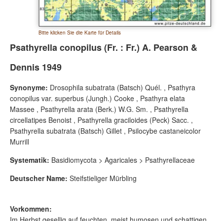
Bitte klicken Sie die Karte für Details
Psathyrella conopilus (Fr. : Fr.) A. Pearson &
Dennis 1949
Synonyme:
Drosophila subatrata (Batsch) Quél. , Psathyra
conopilus var. superbus (Jungh.) Cooke , Psathyra elata
Massee , Psathyrella arata (Berk.) W.G. Sm. , Psathyrella
circellatipes Benoist , Psathyrella graciloides (Peck) Sacc. ,
Psathyrella subatrata (Batsch) Gillet , Psilocybe castaneicolor
Murrill
Systematik:
Basidiomycota > Agaricales > Psathyrellaceae
Deutscher Name:
Steifstieliger Mürbling
Vorkommen:
Im Herbst gesellig auf feuchten, meist humosen und schattigen