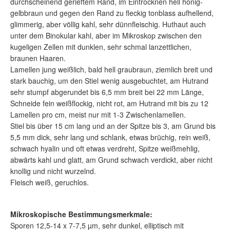
durchscheinend gerieftem Rand, im Eintrocknen hell honig-
gelbbraun und gegen den Rand zu fleckig tonblass aufhellend,
glimmerig, aber völlig kahl, sehr dünnfleischig. Huthaut auch
unter dem Binokular kahl, aber im Mikroskop zwischen den
kugeligen Zellen mit dunklen, sehr schmal lanzettlichen,
braunen Haaren.
Lamellen jung weißlich, bald hell graubraun, ziemlich breit und
stark bauchig, um den Stiel wenig ausgebuchtet, am Hutrand
sehr stumpf abgerundet bis 6,5 mm breit bei 22 mm Länge,
Schneide fein weißflockig, nicht rot, am Hutrand mit bis zu 12
Lamellen pro cm, meist nur mit 1-3 Zwischenlamellen.
Stiel bis über 15 cm lang und an der Spitze bis 3, am Grund bis
5,5 mm dick, sehr lang und schlank, etwas brüchig, rein weiß,
schwach hyalin und oft etwas verdreht, Spitze weißmehlig,
abwärts kahl und glatt, am Grund schwach verdickt, aber nicht
knollig und nicht wurzelnd.
Fleisch weiß, geruchlos.
Mikroskopische Bestimmungsmerkmale:
Sporen 12,5-14 x 7-7,5 µm, sehr dunkel, elliptisch mit