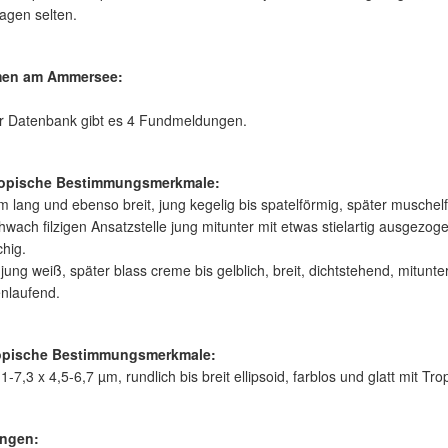
Lagen selten.
en am Ammersee:
er Datenbank gibt es 4 Fundmeldungen.
opische Bestimmungsmerkmale:
m lang und ebenso breit, jung kegelig bis spatelförmig, später muschelf
hwach filzigen Ansatzstelle jung mitunter mit etwas stielartig ausgezog
chig.
jung weiß, später blass creme bis gelblich, breit, dichtstehend, mitunter
laufend.
opische Bestimmungsmerkmale:
-7,3 x 4,5-6,7 µm, rundlich bis breit ellipsoid, farblos und glatt mit Tro
ngen: