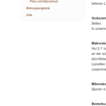
Pilze und Naturschutz
tieferen 
Bildungsangebote
Hilfe
Vorkomm
Selten.
In unser
Makrosk
Hut 2-7 c
an der sc
dünnfleis
Lamellen 
zusammen
Mikrosk
Sporen 5,1
Bemerku