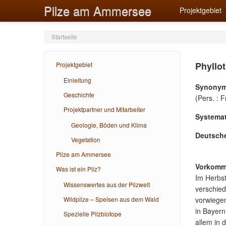
Pilze am Ammersee
Projektgebiet
Startseite
Phyllot
Projektgebiet
Einleitung
Synonym
Geschichte
(Pers. : F
Projektpartner und Mitarbeiter
Systemat
Geologie, Böden und Klima
Deutsch
Vegetation
Pilze am Ammersee
Vorkomm
Was ist ein Pilz?
Im Herbst
Wissenswertes aus der Pilzwelt
verschie
Wildpilze – Speisen aus dem Wald
vorwiege
in Bayer
Spezielle Pilzbiotope
allem in 