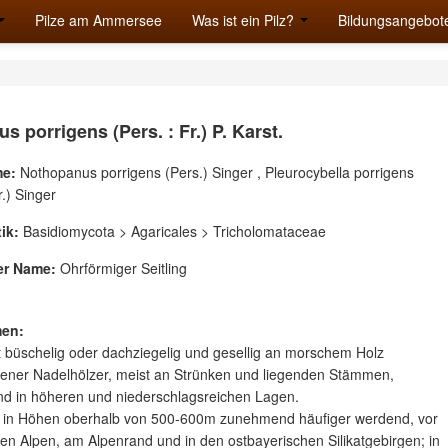
Pilze am Ammersee
Was ist ein Pilz?
Bildungsangebot
us porrigens (Pers. : Fr.) P. Karst.
e:
Nothopanus porrigens (Pers.) Singer , Pleurocybella porrigens
r.) Singer
ik:
Basidiomycota > Agaricales > Tricholomataceae
er Name:
Ohrförmiger Seitling
en:
 büschelig oder dachziegelig und gesellig an morschem Holz
dener Nadelhölzer, meist an Strünken und liegenden Stämmen,
nd in höheren und niederschlagsreichen Lagen.
n in Höhen oberhalb von 500-600m zunehmend häufiger werdend, vor
den Alpen, am Alpenrand und in den ostbayerischen Silikatgebirgen; in