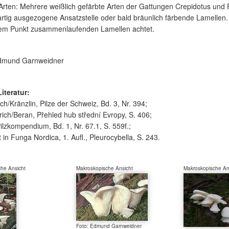
Arten: Mehrere weißlich gefärbte Arten der Gattungen Crepidotus und 
lartig ausgezogene Ansatzstelle oder bald bräunlich färbende Lamell
inem Punkt zusammenlaufenden Lamellen achtet.
mund Garnweidner
Literatur:
ch/Kränzlin, Pilze der Schweiz, Bd. 3, Nr. 394;
rich/Beran, Přehled hub střední Evropy, S. 406;
ilzkompendium, Bd. 1, Nr. 67.1, S. 559f.;
t in Funga Nordica, 1. Aufl., Pleurocybella, S. 243.
he Ansicht
Makroskopische Ansicht
Makroskopische An
Foto: Edmund Garnweidner