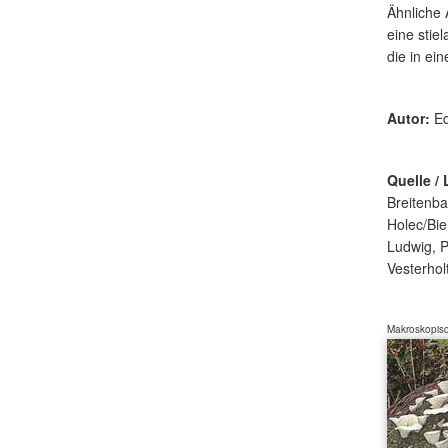
Ähnliche 
eine stie
die in e
Autor:
Ed
Quelle / 
Breitenba
Holec/Bie
Ludwig, P
Vesterhol
Makroskopisc