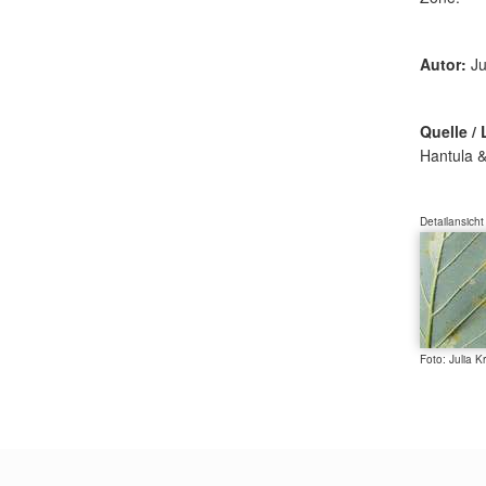
Autor:
Ju
Quelle / 
Hantula &
Detailansicht
Foto: Julia K