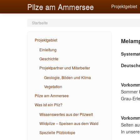
Pilze am Ammersee
Projektgebiet
Startseite
Melamps
Projektgebiet
Einleitung
Systemat
Geschichte
Deutsch
Projektpartner und Mitarbeiter
Geologie, Böden und Klima
Vorkomm
Vegetation
Sommer bi
Pilze am Ammersee
Grau-Erle
Was ist ein Pilz?
Wissenswertes aus der Pilzwelt
Vorkomm
Wildpilze – Speisen aus dem Wald
Selten au
In unser
Spezielle Pilzbiotope