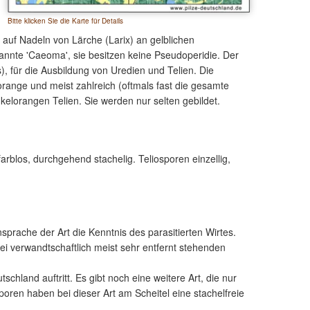
Bitte klicken Sie die Karte für Details
 auf Nadeln von Lärche (Larix) an gelblichen
annte 'Caeoma', sie besitzen keine Pseudoperidie. Der
), für die Ausbildung von Uredien und Telien. Die
lorange und meist zahlreich (oftmals fast die gesamte
kelorangen Telien. Sie werden nur selten gebildet.
rblos, durchgehend stachelig. Teliosporen einzellig,
ansprache der Art die Kenntnis des parasitierten Wirtes.
ei verwandtschaftlich meist sehr entfernt stehenden
chland auftritt. Es gibt noch eine weitere Art, die nur
oren haben bei dieser Art am Scheitel eine stachelfreie