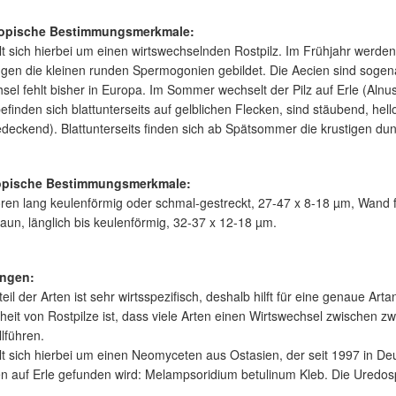
opische Bestimmungsmerkmale:
t sich hierbei um einen wirtswechselnden Rostpilz. Im Frühjahr werden
gen die kleinen runden Spermogonien gebildet. Die Aecien sind sogen
sel fehlt bisher in Europa. Im Sommer wechselt der Pilz auf Erle (Alnus
efinden sich blattunterseits auf gelblichen Flecken, sind stäubend, hel
deckend). Blattunterseits finden sich ab Spätsommer die krustigen dun
opische Bestimmungsmerkmale:
en lang keulenförmig oder schmal-gestreckt, 27-47 x 8-18 µm, Wand fa
raun, länglich bis keulenförmig, 32-37 x 12-18 µm.
ngen:
eil der Arten ist sehr wirtsspezifisch, deshalb hilft für eine genaue Art
eit von Rostpilze ist, dass viele Arten einen Wirtswechsel zwischen zw
llführen.
t sich hierbei um einen Neomyceten aus Ostasien, der seit 1997 in Deuts
en auf Erle gefunden wird: Melampsoridium betulinum Kleb. Die Uredosp