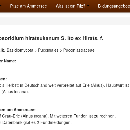
Pilze am Ammersee
Was ist ein Pilz?
Bildungsangebot
oridium hiratsukanum S. Ito ex Hirats. f.
ik:
Basidiomycota > Pucciniales > Pucciniastraceae
er Name:
en:
s Herbst; in Deutschland weit verbreitet auf Erle (Alnus). Hauptwirt ist
 (Alnus incana).
en am Ammersee:
f Grau-Erle (Alnus incana). Mit weiteren Funden ist zu rechnen.
er Datenbank gibt es 2 Fundmeldungen.