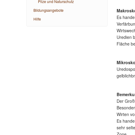
Pilze und Naturschutz
Bildungsangebote
Makrosk
Es handel
Hilfe
Verfärbun
Wirtswech
Uredien b
Fläche be
Mikrosk
Uredospor
gelblichb
Bemerku
Der Großt
Besonderh
Wirten vo
Es handel
sehr selt
Zone.