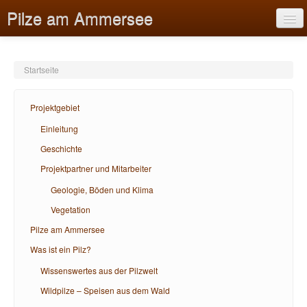
Pilze am Ammersee
Startseite
Projektgebiet
Projektgebiet
Pilze am Ammersee
Einleitung
Geschichte
Was ist ein Pilz?
Projektpartner und Mitarbeiter
Bildungsangebote
Geologie, Böden und Klima
Hilfe
Vegetation
Pilze am Ammersee
Was ist ein Pilz?
Wissenswertes aus der Pilzwelt
Wildpilze – Speisen aus dem Wald