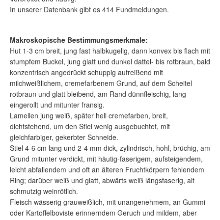
In unserer Datenbank gibt es 414 Fundmeldungen.
Makroskopische Bestimmungsmerkmale:
Hut 1-3 cm breit, jung fast halbkugelig, dann konvex bis flach mit
stumpfem Buckel, jung glatt und dunkel dattel- bis rotbraun, bald
konzentrisch angedrückt schuppig aufreißend mit
milchweißlichem, cremefarbenem Grund, auf dem Scheitel
rotbraun und glatt bleibend, am Rand dünnfleischig, lang
eingerollt und mitunter fransig.
Lamellen jung weiß, später hell cremefarben, breit,
dichtstehend, um den Stiel wenig ausgebuchtet, mit
gleichfarbiger, gekerbter Schneide.
Stiel 4-6 cm lang und 2-4 mm dick, zylindrisch, hohl, brüchig, am
Grund mitunter verdickt, mit häutig-faserigem, aufsteigendem,
leicht abfallendem und oft an älteren Fruchtkörpern fehlendem
Ring; darüber weiß und glatt, abwärts weiß längsfaserig, alt
schmutzig weinrötlich.
Fleisch wässerig grauweißlich, mit unangenehmem, an Gummi
oder Kartoffelboviste erinnerndem Geruch und mildem, aber