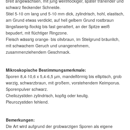
breit angewachsen, mit jung weißflockiger, später tränender und
schwarz fleckender Schneide.
Stiel 5-10 cm lang und 5-10 mm dick, zylindrisch, hohl, elastisch,
am Grund etwas verdickt, auf hell gelbem Grund rostbraun
längsfaserig-flockig bis fast genattert, an der Spitze weiß
bepudert, mit flüchtiger Ringzone.
Fleisch wässrig orange- bis olivbraun, im Stielgrund bräunlich,
mit schwachem Geruch und unangenehmem,
zusammenziehendem Geschmack.
Mikroskopische Bestimmungsmerkmale:
Sporen 8,4-10,6 x 5,4-6,5 µm, mandelförmig bis elliptisch, grob
warzig, schwarzbraun, mit großem, vorstehendem Keimporus.
Sporenpulver schwarz.
Cheilozystiden zylindrisch, kopfig oder keulig.
Pleurozystiden fehlend.
Bemerkungen:
Die Art wird aufgrund der grobwarzigen Sporen als eigene