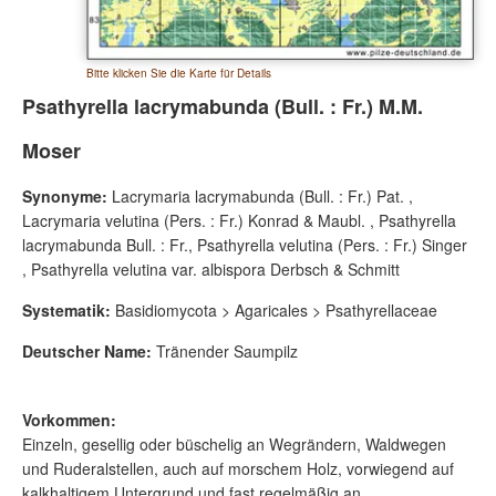
Bitte klicken Sie die Karte für Details
Psathyrella lacrymabunda (Bull. : Fr.) M.M.
Moser
Synonyme:
Lacrymaria lacrymabunda (Bull. : Fr.) Pat. ,
Lacrymaria velutina (Pers. : Fr.) Konrad & Maubl. , Psathyrella
lacrymabunda Bull. : Fr., Psathyrella velutina (Pers. : Fr.) Singer
, Psathyrella velutina var. albispora Derbsch & Schmitt
Systematik:
Basidiomycota > Agaricales > Psathyrellaceae
Deutscher Name:
Tränender Saumpilz
Vorkommen:
Einzeln, gesellig oder büschelig an Wegrändern, Waldwegen
und Ruderalstellen, auch auf morschem Holz, vorwiegend auf
kalkhaltigem Untergrund und fast regelmäßig an