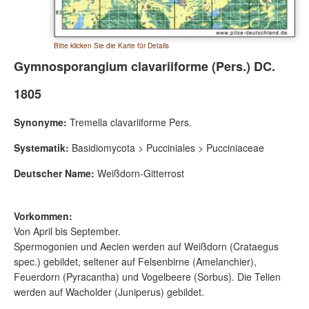
Bitte klicken Sie die Karte für Details
Gymnosporangium clavariiforme (Pers.) DC.
1805
Synonyme:
Tremella clavariiforme Pers.
Systematik:
Basidiomycota > Pucciniales > Pucciniaceae
Deutscher Name:
Weißdorn-Gitterrost
Vorkommen:
Von April bis September.
Spermogonien und Aecien werden auf Weißdorn (Crataegus
spec.) gebildet, seltener auf Felsenbirne (Amelanchier),
Feuerdorn (Pyracantha) und Vogelbeere (Sorbus). Die Telien
werden auf Wacholder (Juniperus) gebildet.