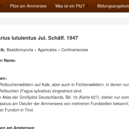
Pilze am Ammersee
Was ist ein Pilz?
Bildungsangebot
rius lutulentus Jul. Schäff. 1947
ik:
Basidiomycota > Agaricales > Cortinariaceae
er Name:
en:
 Rotbuchenwäldern auf Kalk, aber auch in Fichtenwäldern, in denen nur
Rotbuchen (Fagus sylvatica) eingestreut sind.
Atlas der Großpilze Deutschlands, Bd. 1b (Karte 627), bisher nur vom
assicus am Ostufer der Ammersees von mehreren Fundstellen bekannt;
er Fundort in Tirol.
en am Ammersee: