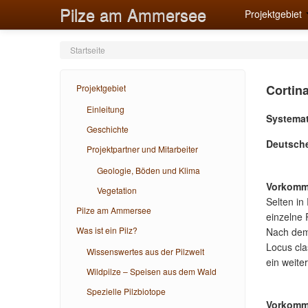
Pilze am Ammersee
Projektgebiet
Startseite
Cortina
Projektgebiet
Einleitung
Systemat
Geschichte
Deutsch
Projektpartner und Mitarbeiter
Geologie, Böden und Klima
Vorkomm
Vegetation
Selten in
Pilze am Ammersee
einzelne 
Was ist ein Pilz?
Nach dem 
Locus cl
Wissenswertes aus der Pilzwelt
ein weiter
Wildpilze – Speisen aus dem Wald
Spezielle Pilzbiotope
Vorkomm