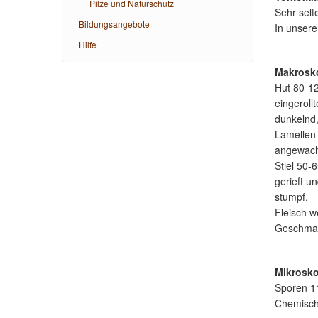
Pilze und Naturschutz
Sehr selt
Bildungsangebote
In unser
Hilfe
Makrosk
Hut 80-12
eingeroll
dunkelnd,
Lamellen 
angewachs
Stiel 50-
gerieft u
stumpf.
Fleisch w
Geschmack
Mikrosk
Sporen 1
Chemische