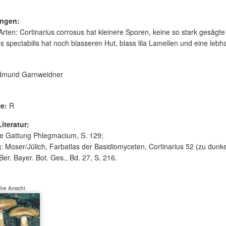
ngen:
Arten: Cortinarius corrosus hat kleinere Sporen, keine so stark gesäg
us spectabilis hat noch blasseren Hut, blass lila Lamellen und eine leb
mund Garnweidner
te:
R
Literatur:
ie Gattung Phlegmacium, S. 129;
: Moser/Jülich, Farbatlas der Basidiomyceten, Cortinarius 52 (zu dunke
 Ber. Bayer. Bot. Ges., Bd. 27, S. 216.
he Ansicht