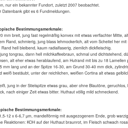
en, nur ein bekannter Fundort, zuletzt 2007 beobachtet.
er Datenbank gibt es 6 Fundmeldungen.
opische Bestimmungsmerkmale:
0 mm breit, jung fast regelmäßig konvex mit etwas verflachter Mitte, a
tem Rand, schmierig, jung blass lehmockerlich, alt vom Scheitel her m
 Rand hell bleibend, kaum radialfaserig, ziemlich dickfleischig.
jung tongrau, dann hell milchkaffeebraun, schmal und dichtstehend, d
en, alt eher etwas herablaufend, am Hutrand mit bis zu 18 Lamellen 
65 mm lang und an der Spitze 16-30, am Grund 30-40 mm dick, zylindrisc
nd weiß bestäubt, unter der reichlichen, weißen Cortina alt etwas gelbl
eiß, jung in der Stielspitze etwas grau, aber ohne Blautöne, geruchl
, nach einiger Zeit etwas bitter. Huthaut völlig mild schmeckend.
opische Bestimmungsmerkmale:
1,5-12 x 6-6,7 µm, mandelförmig mit ausgezogenem Ende, grob warzig
 Reaktionen: KOH auf der Huthaut braunrot, im Fleisch schwach rosa