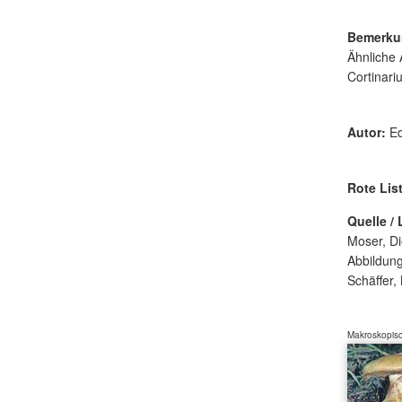
Bemerku
Ähnliche 
Cortinari
Autor:
Ed
Rote Lis
Quelle / 
Moser, D
Abbildung
Schäffer,
Makroskopisc